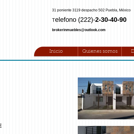
31 poniente 3119 despacho 502 Puebla, México
elefono (222)-
2-30-40-90
T
brokerinmuebles@outlook.com
Inicio
Quienes somos
D
E