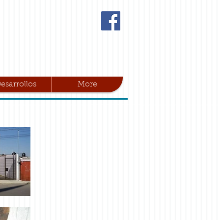
esarrollos
More