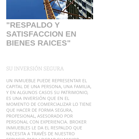
"RESPALDO Y
SATISFACCION EN
BIENES RAICES"
SU INVERSIÓN SEGURA
UN INMUEBLE PUEDE REPRESENTAR EL
CAPITAL DE UNA PERSONA, UNA FAMILIA,
Y EN ALGUNOS CASOS SU PATRIMONIO,
ES UNA INVERSIÓN QUE EN EL
MOMENTO DE COMERCIALIZAR LO TIENE
QUE HACER DE FORMA SEGURA,
PROFESIONAL, ASESORADO POR
PERSONAL CON EXPERIENCIA. BROKER
INMUEBLES LE DA EL RESPALDO QUE
NECESITA A TRAVÉS DE NUESTRO