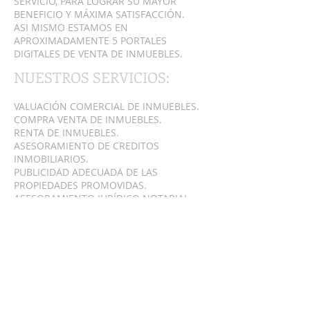
SERVICIO, PARA LOGRAR SU MAYOR
BENEFICIO Y MÁXIMA SATISFACCIÓN.
ASI MISMO ESTAMOS EN
APROXIMADAMENTE 5 PORTALES
DIGITALES DE VENTA DE INMUEBLES.
NUESTROS SERVICIOS:
VALUACIÓN COMERCIAL DE INMUEBLES.
COMPRA VENTA DE INMUEBLES.
RENTA DE INMUEBLES.
ASESORAMIENTO DE CREDITOS
INMOBILIARIOS.
PUBLICIDAD ADECUADA DE LAS
PROPIEDADES PROMOVIDAS.
ASESORAMIENTO JURÍDICO NOTARIAL.
ASESORAMIENTO EN INVERSIONES
INMOBILIARIAS.
MAS ALLÁ DE LOS SERVICIOS QUE
OFRECEMOS, BROKER INMUEBLES ES
UNA ORGANIZACIÓN FORMADA POR
PERSONAL CAPACITADO QUE BRINDA
ATENCIÓN PERSONALIZADA Y SEGURIDAD